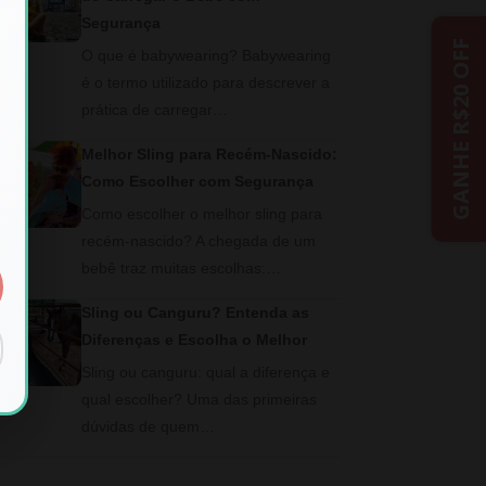
Segurança
GANHE R$20 OFF
O que é babywearing? Babywearing
é o termo utilizado para descrever a
prática de carregar…
Melhor Sling para Recém-Nascido:
Como Escolher com Segurança
Como escolher o melhor sling para
recém-nascido? A chegada de um
bebê traz muitas escolhas:…
Sling ou Canguru? Entenda as
Diferenças e Escolha o Melhor
Sling ou canguru: qual a diferença e
qual escolher? Uma das primeiras
dúvidas de quem…