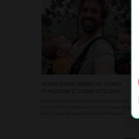
SLING PARA GÊMEOS: COMO
FUNCIONA E COMO UTILIZAR
A chegada de gêmeos é um momento emocionante,
mas também desafiador para os pais. O transporte dos
bebês é uma das questões mais importantes, pois...