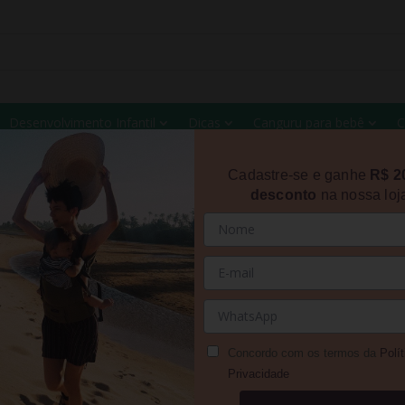
Desenvolvimento Infantil
Dicas
Canguru para bebê
C
Cadastre-se e ganhe
R$ 2
desconto
na nossa loj
VA
Concordo com os termos da
Polít
Privacidade