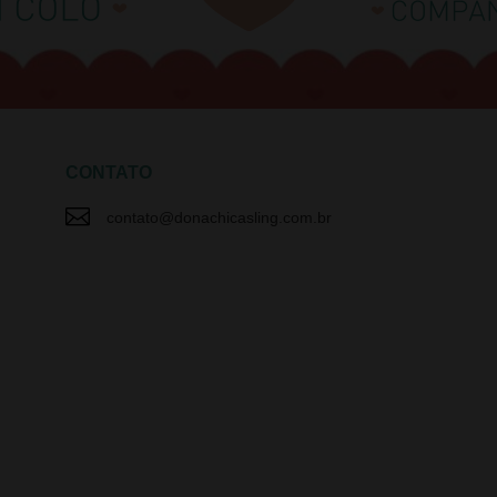
CONTATO

contato@donachicasling.com.br