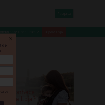
omunidade Dona Chica
Ir para Loja
0 de
a
ica de