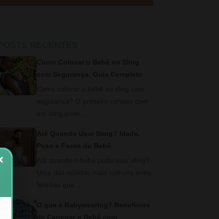
POSTS RECENTES
Como Colocar o Bebê no Sling
com Segurança: Guia Completo
Como colocar o bebê no sling com
segurança? O primeiro contato com
um sling pode…
Até Quando Usar Sling? Idade,
Peso e Fases do Bebê
×
Até quando o bebê pode usar sling?
Uma das dúvidas mais comuns entre
famílias que…
O que é Babywearing? Benefícios
de Carregar o Bebê com