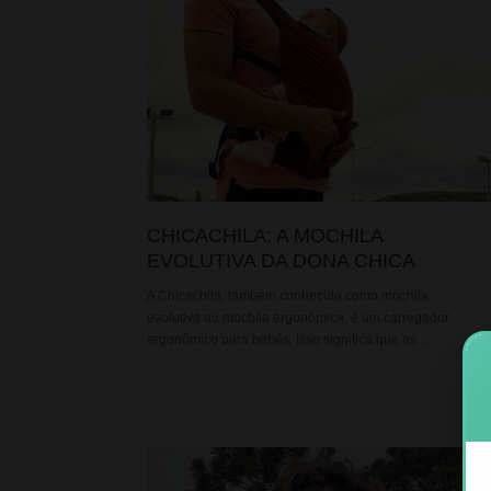
CHICACHILA: A MOCHILA
EVOLUTIVA DA DONA CHICA
A Chicachila, também conhecida como mochila
evolutiva ou mochila ergonômica, é um carregador
ergonômico para bebês. Isso significa que as...