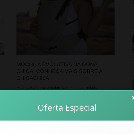
MOCHILA EVOLUTIVA DA DONA
CHICA: CONHEÇA MAIS SOBRE A
CHICACHILA
Mochila Evolutiva, a maternidade e a paternidade
trazem uma série de descobertas, e entre elas está a
busca por formas mais práticas, seguras e...
Oferta Especial