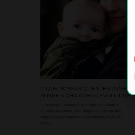
O QUE NOSSAS CLIENTES DIZEM
SOBRE A CHICACHILA EVOLUTIVA
A Chicachila Evolutiva é o canguru ergonômico
ajustável da Dona Chica Slingueria. Com ajustes
simples, ela acompanha o crescimento dos bebês
desde...