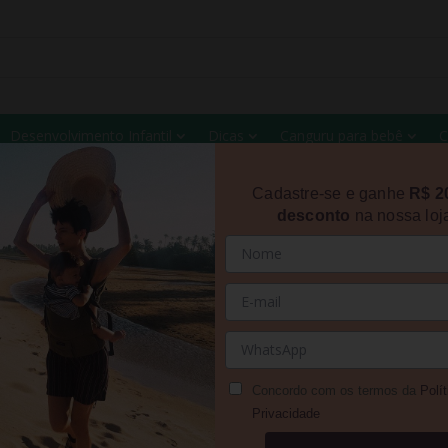
Desenvolvimento Infantil
Dicas
Canguru para bebê
C
Cadastre-se e ganhe
R$ 2
desconto
na nossa loj
ÔMICO
Concordo com os termos da
Polít
Privacidade