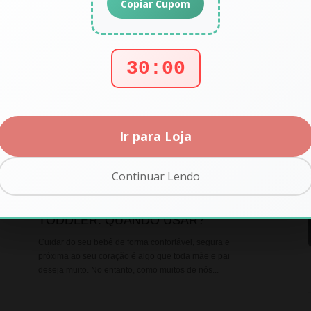
Copiar Cupom
29:59
Ir para Loja
Continuar Lendo
CANGURU BEBÊ CHICACHILA
TODDLER: QUANDO USAR?
Cuidar do seu bebê de forma confortável, segura e
próxima ao seu coração é algo que toda mãe e pai
deseja muito. No entanto, como muitos de nós...