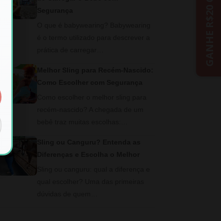
GANHE R$20 OFF
Segurança
O que é babywearing? Babywearing
é o termo utilizado para descrever a
prática de carregar…
Melhor Sling para Recém-Nascido:
Como Escolher com Segurança
Como escolher o melhor sling para
recém-nascido? A chegada de um
bebê traz muitas escolhas:…
Sling ou Canguru? Entenda as
Diferenças e Escolha o Melhor
Sling ou canguru: qual a diferença e
qual escolher? Uma das primeiras
dúvidas de quem…