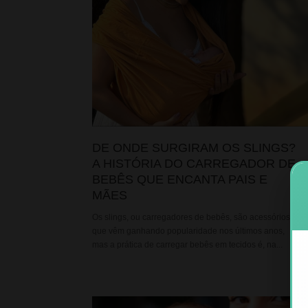
DE ONDE SURGIRAM OS SLINGS?
A HISTÓRIA DO CARREGADOR DE
BEBÊS QUE ENCANTA PAIS E
MÃES
Os slings, ou carregadores de bebês, são acessórios
que vêm ganhando popularidade nos últimos anos,
mas a prática de carregar bebês em tecidos é, na...