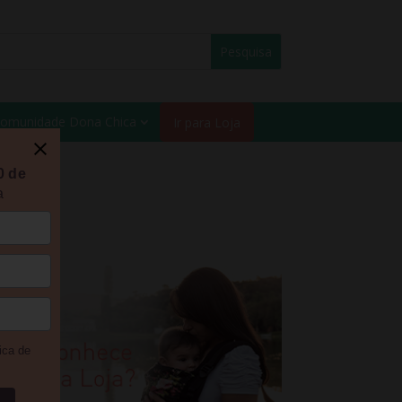
omunidade Dona Chica
Ir para Loja
0 de
a
ica de