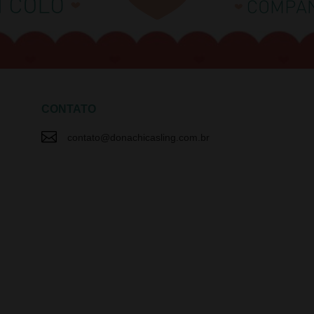
CONTATO

contato@donachicasling.com.br