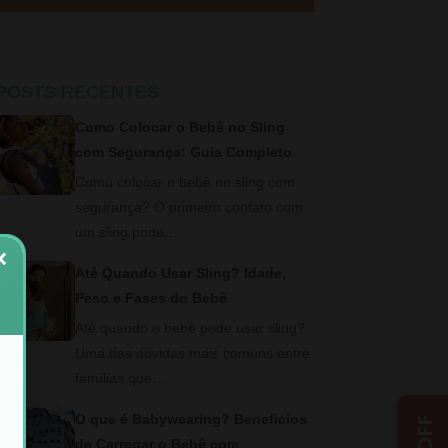
POSTS RECENTES
Como Colocar o Bebê no Sling
com Segurança: Guia Completo
Como colocar o bebê no sling com
segurança? O primeiro contato com
um sling pode…
×
Até Quando Usar Sling? Idade,
Peso e Fases do Bebê
Até quando o bebê pode usar sling?
Uma das dúvidas mais comuns entre
famílias que…
O que é Babywearing? Benefícios
de Carregar o Bebê com