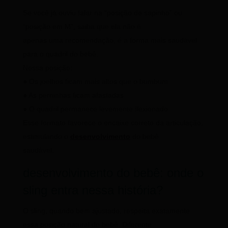
Se você já ouviu falar na “posição de sapinho” ou
“posição em M”, saiba que ela não é
apenas uma recomendação, é a forma mais saudável
para o quadril do bebê.
Nessa posição:
● Os joelhos ficam mais altos que o bumbum
● As perninhas ficam afastadas
● O quadril permanece levemente flexionado
Esse formato favorece o encaixe correto da articulação,
estimulando o
desenvolvimento
do bebê
saudável.
desenvolvimento do bebê: onde o
sling entra nessa história?
O sling, quando bem ajustado, respeita exatamente
essa posição natural do bebê. Diferente