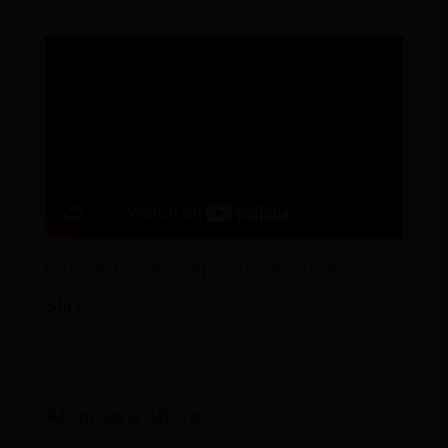
fazer parte dessa prática.
Cuidados essenciais ao usar o
sling
Para garantir que o sling realmente seja um aliado,
alguns pontos são fundamentais:
Atenção à altura