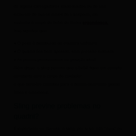
de alguns carregadores inadequados ou do uso
incorreto de outros meios de transporte, ele
sustenta o corpo do bebê de forma
ergonômica.
Isso significa que:
● O peso é distribuído de maneira uniforme
● O quadril fica bem apoiado, sem pressão indevida
● As pernas permanecem na posição ideal
Além disso, o sling permite que o bebê fique em contato
constante com o corpo do cuidador,
o que também contribui para o desenvolvimento global,
físico e emocional.
Sling previne problemas no
quadril?
É importante ter clareza: o sling, por si só, não “cura” ou