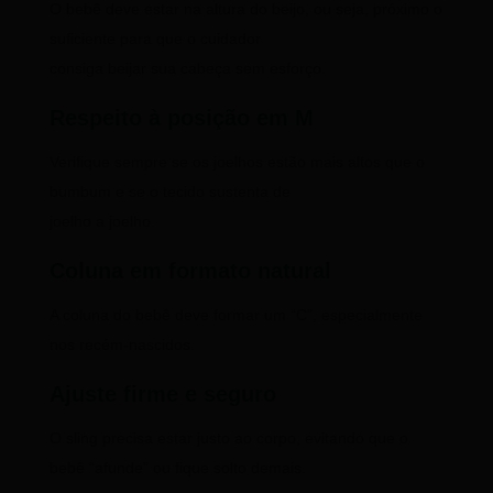
O bebê deve estar na altura do beijo, ou seja, próximo o
suficiente para que o cuidador
consiga beijar sua cabeça sem esforço.
Respeito à posição em M
Verifique sempre se os joelhos estão mais altos que o
bumbum e se o tecido sustenta de
joelho a joelho.
Coluna em formato natural
A coluna do bebê deve formar um “C”, especialmente
nos recém-nascidos.
Ajuste firme e seguro
O sling precisa estar justo ao corpo, evitando que o
bebê “afunde” ou fique solto demais.