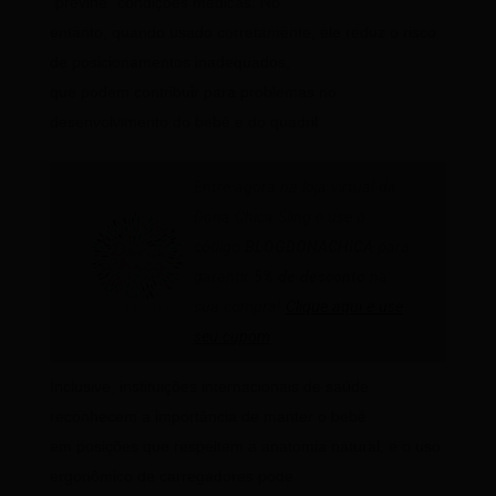
“previne” condições médicas. No
entanto, quando usado corretamente, ele reduz o risco
de posicionamentos inadequados,
que podem contribuir para problemas no
desenvolvimento do bebê e do quadril.
Entre agora na loja virtual da
Dona Chica Sling e use o
código
BLOGDONACHICA
para
garantir
5% de desconto
na
sua compra!
Clique aqui e use
seu cupom
Inclusive, instituições internacionais de saúde
reconhecem a importância de manter o bebê
em posições que respeitem a anatomia natural, e o uso
ergonômico de carregadores pode