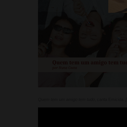
Quem tem um amigo tem tudo
, canta Emicida.