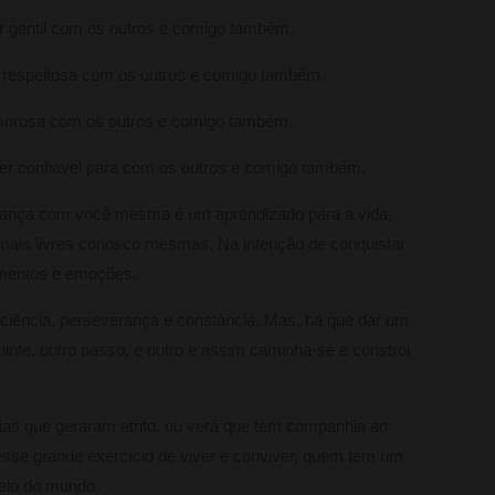
r gentil com os outros e comigo também.
r respeitosa com os outros e comigo também.
morosa com os outros e comigo também.
er confiável para com os outros e comigo também.
fiança com você mesma é um aprendizado para a vida.
mais livres conosco mesmas. Na intenção de conquistar
amentos e emoções.
 paciência, perseverança e constância. Mas, há que dar um
uinte, outro passo, e outro e assim caminha-se e constrói
as que geraram atrito, ou verá que tem companhia ao
Nesse grande exercício de viver e conviver, quem tem um
belo do mundo.