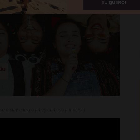
EU QUERO!
[dê o play e leia o artigo curtindo a música]