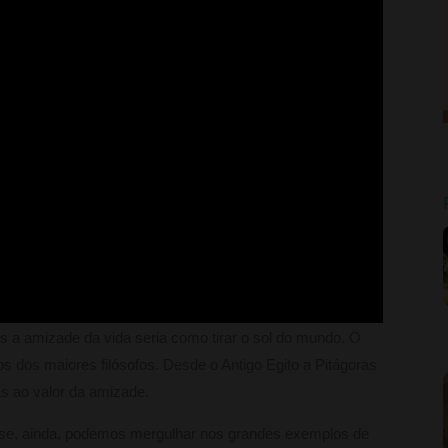
os a amizade da vida seria como tirar o sol do mundo. O
 dos maiores filósofos. Desde o Antigo Egito a Pitágoras
s ao valor da amizade.
resse, ainda, podemos mergulhar nos grandes exemplos de