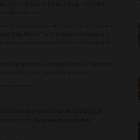
eia. Emília e Narizinho, Mônica e Magali, Cebolinha e
a entre tantos outros.
anta inclusive quando acontecem em reality show, quem
ão que Rafa, Manu e Thelminha construíram durante o
s, Juliette, Camila e João no BBB 21 e os “meninos da
panhia de gente boa e do coração brilhoso? Quem tem
es de vocês. Já usei isso em um poeminha:
izem as amizades
a Dona Chica Sling e use o código
BLOGDONACHICA
o
na sua compra!
Clique aqui e use seu cupom