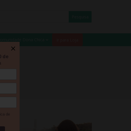
omunidade Dona Chica
Ir para Loja
0 de
a
O
ica de