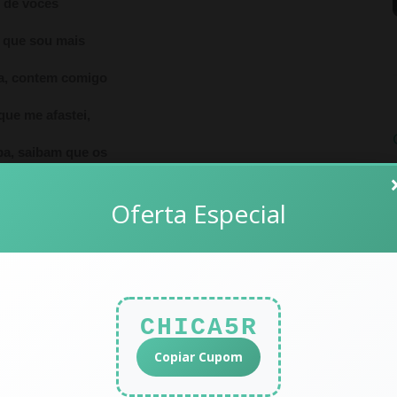
de vocês
 que sou mais
a, contem comigo
que me afastei,
pa, saibam que os
do no coração
Oferta Especial
ue se afastaram,
rto, e espero que
stejam bem
CHICA5R
izem as amizades
Copiar Cupom
de vocês