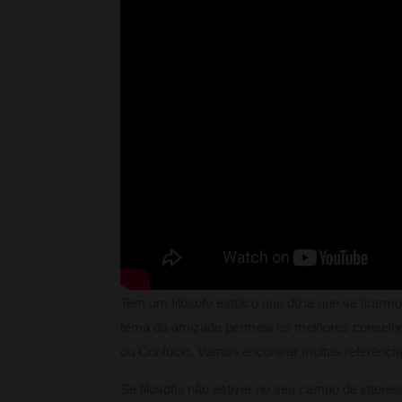
Tem um filósofo estoico que dizia que se tirarm
tema da amizade permeia os melhores conselhos
ou Confúcio. Vamos encontrar muitas referência
Se filosofia não estiver no seu campo de inte