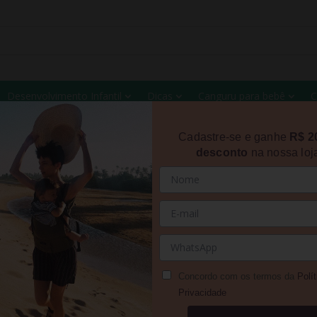
Desenvolvimento Infantil
Dicas
Canguru para bebê
C
Cadastre-se e ganhe
R$ 2
desconto
na nossa loj
QUEM TEM UM AMIGO TEM TUD
26 de maio de 2022
Concordo com os termos da
Polít
Privacidade