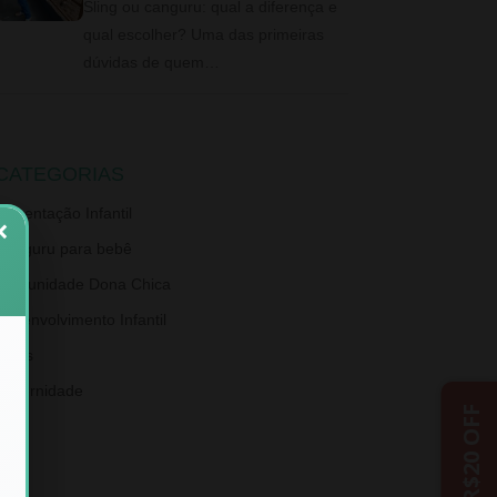
Sling ou canguru: qual a diferença e
qual escolher? Uma das primeiras
dúvidas de quem…
CATEGORIAS
Alimentação Infantil
×
Canguru para bebê
Comunidade Dona Chica
Desenvolvimento Infantil
Dicas
Maternidade