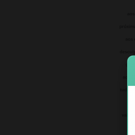
aos
próxim
aos 
descul
guar
aos q
tudo ce
e
valor