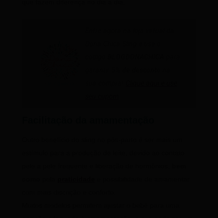
que fazem diferença no dia a dia.
Entre agora na loja virtual da
Dona Chica Sling e use o
código
BLOGDONACHICA
para
garantir
5% de desconto
na
sua compra!
Clique aqui e use
seu cupom
Facilitação da amamentação
Outro benefício do sling no pós-parto é ser mais um
estímulo para a produção de leite, devido ao contato
pele a pele frequente e liberação de hormônios,
bem
como
pela
praticidade
e possibilidade de amamentar
com mais discrição e conforto.
Muitos modelos permitem ajustar o bebê para uma