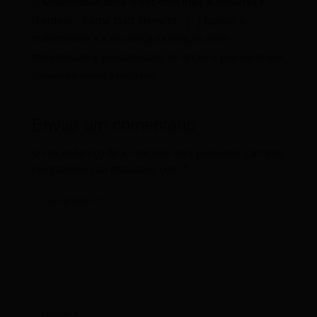
Maternidade ativa: mães com mais autonomia e
liberdade - Portal Start News Br
- […] ligados à
maternidade é a mudança na relação entre
maternidade e produtividade. Se antes o pós-parto era
frequentemente associado…
Enviar um comentário
O seu endereço de e-mail não será publicado.
Campos
obrigatórios são marcados com
*