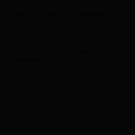
desafios do início da maternidade.
Benefícios físicos e praticidade
Segurar o bebê por longos períodos pode causar
desconforto físico, principalmente na região dos braços,
ombros e costas.
Nesse sentido
, o sling, quando
utilizado
corretamente
, distribui o peso do bebê de forma
ergonômica, reduzindo a sobrecarga nos músculos e
permitindo que a mãe realize outras atividades
enquanto mantém o bebê aconchegado.
Além disso
, a liberdade das mãos oferece mais
autonomia, o que é fundamental para a autoestima da
mãe. Cozinhar, cuidar de tarefas leves da casa ou
simplesmente ter a chance de se servir de um copo de
água enquanto o bebê quer colo são pequenas vitórias