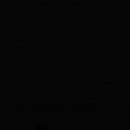
trazendo benefícios emocionais, físicos e sociais.
Para muitas mulheres
, o uso do sling representa
liberdade, acolhimento e conexão, não apenas com o
bebê, mas consigo mesmas e com a comunidade ao
redor.
Em outras palavras
, ao oferecer apoio e segurança, o
sling se torna uma ferramenta poderosa para tornar a
maternidade uma experiência mais leve e prazerosa.
Para este e outros assuntos relacionados ao
universo da maternidade
, acompanhe o nosso
blog
,
semanalmente.
E conheça também a “
Dona Chica Slingueria
”
, a
marca de slings perfeita para você e seu bebê.