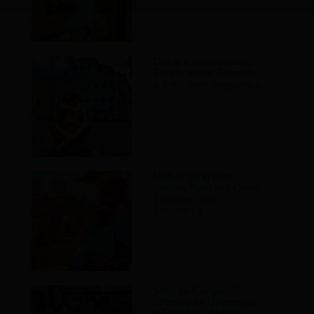
O que é Babywearing?
Benefícios de Carregar
o Bebê com Segurança
21/07/2026
Melhor Sling para
Recém-Nascido: Como
Escolher com
Segurança
15/07/2026
Sling ou Canguru?
Entenda as Diferenças
e Escolha o Melhor