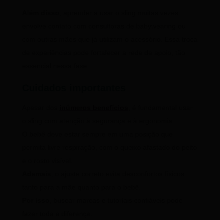
Além disso
, aprender a usar o sling muitas vezes
envolve contato com consultoras de babywearing ou
com outras mães que já utilizam o acessório. Essa troca
de experiências pode fortalecer a rede de apoio, tão
essencial nessa fase.
Cuidados importantes
Apesar dos
inúmeros benefícios
, é fundamental usar
o sling com atenção à segurança e à ergonomia.
O bebê deve estar sempre em uma posição que
permita livre respiração, com o queixo afastado do peito
e o rosto visível.
Ademais
, o ajuste correto evita desconfortos físicos
tanto para a mãe quanto para o bebê.
Por isso
, buscar marcas e tutoriais confiáveis pode
fazer toda a diferença.