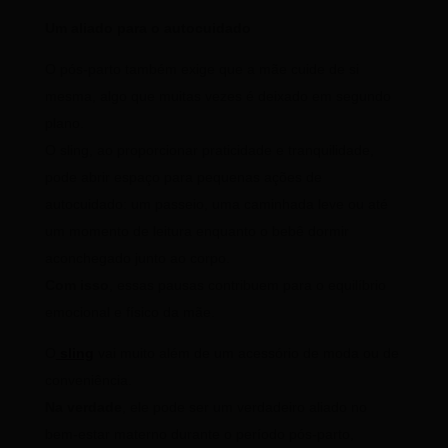
Um aliado para o autocuidado
O pós-parto também exige que a mãe cuide de si
mesma, algo que muitas vezes é deixado em segundo
plano.
O sling, ao proporcionar praticidade e tranquilidade,
pode abrir espaço para pequenas ações de
autocuidado: um passeio, uma caminhada leve ou até
um momento de leitura enquanto o bebê dormir
aconchegado junto ao corpo.
Com isso
, essas pausas contribuem para o equilíbrio
emocional e físico da mãe.
O
sling
vai muito além de um acessório de moda ou de
conveniência.
Na verdade
, ele pode ser um verdadeiro aliado no
bem-estar materno durante o período pós-parto,