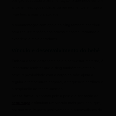
posição adequada à amamentação, o que pode ser um
alívio em espaços públicos ou em momentos em que a
mãe busca mais privacidade.
A amamentação com apoio do sling também contribui
para reduzir tensões nos braços e costas, tornando a
experiência mais agradável.
Vínculo e desenvolvimento do bebê
Embora
o foco deste tema seja o bem-estar materno, é
importante lembrar que o sling também favorece o
bebê. A proximidade com o corpo da mãe ajuda a
regular a temperatura corporal, a frequência cardíaca e
a respiração do recém-nascido.
Dessa forma
, o contato pele a pele e a sensação de
segurança
estimulam um vínculo mais profundo, que,
por sua vez, impacta positivamente a autoconfiança da