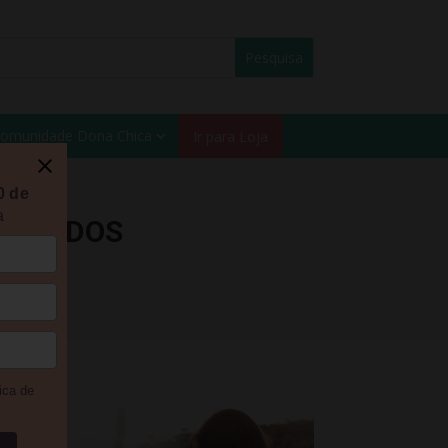
omunidade Dona Chica
Ir para Loja
0 de
a
COLHIDOS
ica de