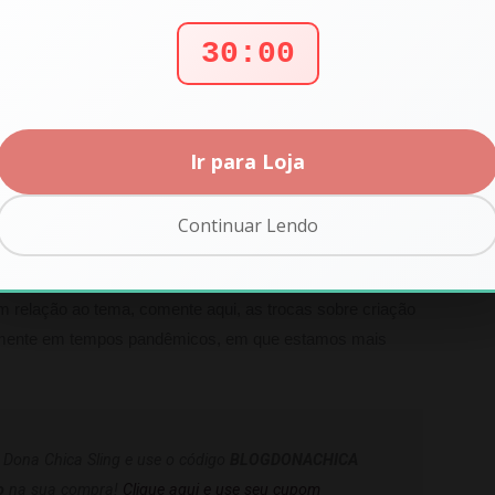
 que “quem ama machuca”.
ue o diálogo é um passo para resolver desentendimentos,
29:59
para ouvir e entender o que a outra pessoa está sentindo.
smo sabendo que estou irritada ele sabe que há espaço
zes eu precise de um tempo para respirar e me acalmar.
o bravo quanto eu – está criando noção de acolhimento,
Ir para Loja
 de acolhimento. E é interessante que ele não faz de
faz quando se sente realmente disponível para acolher.
Continuar Lendo
e Nelsen
m relação ao tema, comente aqui, as trocas sobre criação
almente em tempos pandêmicos, em que estamos mais
a Dona Chica Sling e use o código
BLOGDONACHICA
o
na sua compra!
Clique aqui e use seu cupom