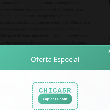
sultados. Não tenho controle sobre a integridade e
o, que sempre terá sua própria personalidade, suas
 de mim. O que eu acredito que posso fazer é lhe
tes para o seu desenvolvimento e formação. Não espero
er humano. Apenas humano. Alguém que se ame, se
 Não quero de forma alguma dizer que é um processo fácil
artilhar um pouco de coisas de que me orgulho, como
pra falar qualquer coisa que esteja sentindo, pois sabe que
por isso. Acredito que isso cria um ambiente seguro para
Oferta Especial
que considero essenciais pra que a gente se sinta
Ezequiel me questiona e se posiciona quando temos algum
o de uma relação saudável entre nós. Algumas
 suas respostas/reações:
CHICA5R
ra que não está disposto a aceitar isso – está criando
Copiar Cupom
ando que alguém seja invasivo a ponto de machucá-lo,
e deve ser respeitado. Além de que não está crescendo