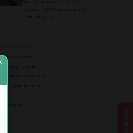
Sling ou canguru: qual a diferença e
qual escolher? Uma das primeiras
dúvidas de quem…
CATEGORIAS
Alimentação Infantil
×
Canguru para bebê
Comunidade Dona Chica
Desenvolvimento Infantil
Dicas
Maternidade