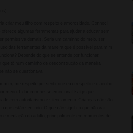
nos)
ia criar meu filho com respeito e amorosidade. Conheci
ue oferece algumas ferramentas para ajudar a educar sem
 ser permissiva demais. Seria um caminho do meio, ser
o uso das ferramentas da maneira que é possível para mim
funciona? Depende do que se entende por funcionar.
er que tô num caminho de desconstrução da maneira
ase não se questionava.
m mim, me respeite por sentir que eu o respeito e o acolho.
or medo. Lidar com nosso emocional é algo que
ciado com autoritarismo e silenciamento. Crianças não são
o que estão sentindo. O que não significa que não vai
ão e mediação do adulto, principalmente em momentos de