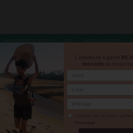
Desenvolvimento Infantil
Dicas
Canguru para bebê
C
Cadastre-se e ganhe
R$ 2
desconto
na nossa loj
INA POSITIVA: ALGUNS FRUTOS 
3 de julho de 2021
Concordo com os termos da
Polít
Privacidade