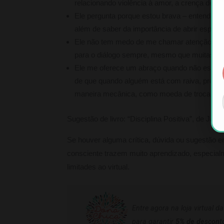
relacionando violência à amor, a crença de
Ele pergunta porque estou brava – entende q
além de saber da importância de abrir espaço 
Ele não tem medo de me chamar atenção – me
para o diálogo sempre, mesmo que muitas ve
Ele me oferece um abraço quando não está tã
de que quando alguém está com raiva, precisa
maneira mecânica, como moeda de troca, ele 
Sugestão de livro: “Disciplina Positiva”, de Jan
Se houver alguma crítica, dúvida ou sugestão e
consciente trazem muito aprendizado, especi
limitades ao virtual.
Entre agora na loja virtual d
para garantir
5% de descont