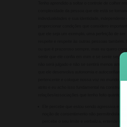
Tenho aprendido a soltar o controle de colher re
complexidade da pessoa que ele está se tornand
individualidades e sua identidade, independente
proporcionar condições que considero importan
que ele seja um exemplo, uma perfeição de s
respeite e respeite às outras pessoas também.
ou que é prazeroso sempre, mas eu quero comp
sentir que ele confia em mim e se sente seguro 
não será julgado e não se sentirá menos amado 
que ele desenvolva autonomia e autoconfiança, 
pertencente e coloque nossa voz no mundo. O 
atrito e eu acho isso fundamental na construçã
relações/associações que tenho feito quanto às
Ele percebe que estou sendo agressiva e most
noção de consentimento não permitindo/aceit
percebe o seu limite e verbaliza, entende qu