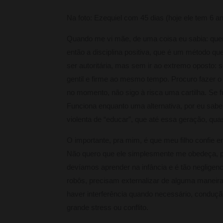
Na foto: Ezequiel com 45 dias (hoje ele tem 6 a
Quando me vi mãe, de uma coisa eu sabia: quer
então a disciplina positiva, que é um método q
ser autoritária, mas sem ir ao extremo oposto:
gentil e firme ao mesmo tempo. Procuro fazer 
no momento, não sigo à risca uma cartilha. Se 
Funciona enquanto uma alternativa, por eu sab
violenta de “educar”, que até essa geração, qu
O importante, pra mim, é que meu filho confie e
Não quero que ele simplesmente me obedeça, p
devíamos aprender na infância e é tão negligen
robôs, precisam externalizar de alguma maneira 
haver interferência quando necessário, conduç
grande stress ou conflito.