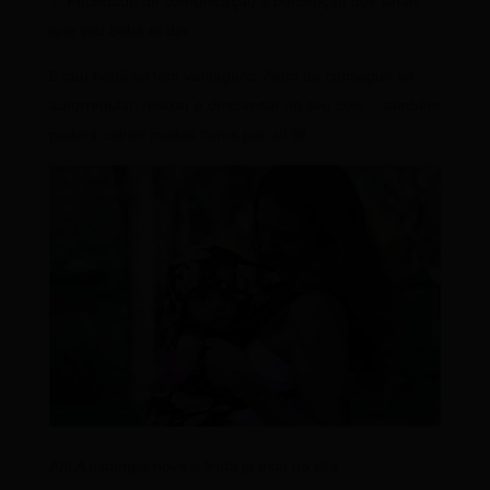
✨ Facilidade de comunicação e percepção dos sinais
que seu bebê te der
E seu bebê só tem vantagens. Além de conseguir se
autorregular, relaxar e descansar no seu colo… também
poderá colher muitas flores por aí! 🌺
Ah! A estampa nova e linda já está no site