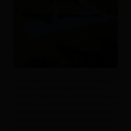
O Yoga é uma ferramenta que trabalha aspectos físicos
e mentais, proporcionando equilíbrio nas esferas
anímicas e é conhecido por ser uma filosofia de tradição
milenar da cultura oriental indiana. O bem estar e saúde
proporcionados pelo Yoga, podem auxiliar em diversos
casos de enfermidades nas esferas psíquicas e físicas,
portanto deveria ser acessível à todes. O lugar que o