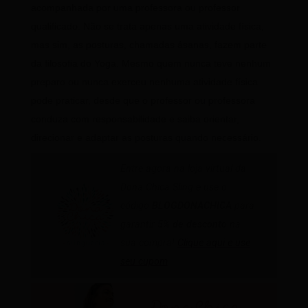
acompanhada por uma professora ou professor
qualificado. Não se trata apenas uma atividade física,
mas sim, as posturas, chamadas ásanas, fazem parte
da filosofia do Yoga. Mesmo quem nunca teve nenhum
preparo ou nunca exerceu nenhuma atividade física
pode praticar, desde que o professor ou professora
conduza com responsabilidade e saiba orientar,
direcionar e adaptar as posturas quando necessário.
Entre agora na loja virtual da
Dona Chica Sling e use o
código
BLOGDONACHICA
para
garantir
5% de desconto
na
sua compra!
Clique aqui e use
seu cupom