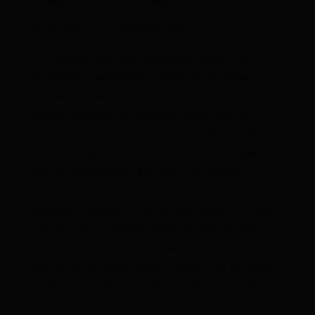
privilégio. Geralmente, privilégio branco-cis-hétero.
O que vemos nos espaços de Yoga?
Um ambiente todo muito harmonioso, podem ter
decorações e apetrechos místicos, deuses indianos,
mandalas, velas, incensos (ocupado principalmente por
pessoas brancas). Um ambiente perfeito para se
interiorizar, fazer ásanas (posturas), meditar e relaxar.
As pessoas que estão lá e desfrutam disso, pagam por
isso pois podem pagar. Elas têm esse privilégio,
diferente da maioria das pessoas, que se forem pagar
pelo preço comumente cobrado nos estúdios de yoga,
correm o risco de acabar desistindo, pois em algum
momento vai pesar no bolso. Além da sensação de que
não são pertencentes àquele universo… Se for bolsista
então, mais um fator excludente.. muito provavelmente
vai ser reconhecido como “o aluno bolsista”,